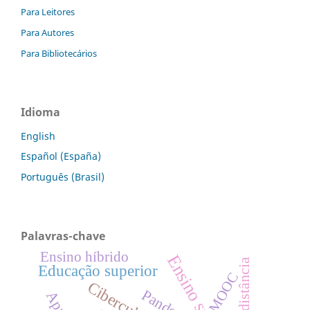
Para Leitores
Para Autores
Para Bibliotecários
Idioma
English
Español (España)
Português (Brasil)
Palavras-chave
Ensino híbrido
Ensino superior
Educação superior
MOOC
Cibercultura
Pandemia