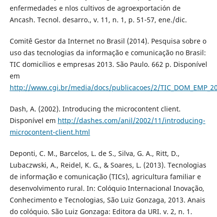
enfermedades e nlos cultivos de agroexportación de
Ancash. Tecnol. desarro., v. 11, n. 1, p. 51-57, ene./dic.
Comitê Gestor da Internet no Brasil (2014). Pesquisa sobre o
uso das tecnologias da informação e comunicação no Brasil:
TIC domicí­lios e empresas 2013. São Paulo. 662 p. Disponí­vel
em
http://www.cgi.br/media/docs/publicacoes/2/TIC_DOM_EMP_201
Dash, A. (2002). Introducing the microcontent client.
Disponí­vel em
http://dashes.com/anil/2002/11/introducing-
microcontent-client.html
Deponti, C. M., Barcelos, L. de S., Silva, G. A., Ritt, D.,
Lubaczwski, A., Reidel, K. G., & Soares, L. (2013). Tecnologias
de informação e comunicação (TICs), agricultura familiar e
desenvolvimento rural. In: Colóquio Internacional Inovação,
Conhecimento e Tecnologias, São Luiz Gonzaga, 2013. Anais
do colóquio. São Luiz Gonzaga: Editora da URI. v. 2, n. 1.