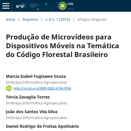
Início
/
Arquivos
/
v. 6 n. 1 (2016)
/
Artigos Originais
Produção de Microvídeos para
Dispositivos Móveis na Temática
do Código Florestal Brasileiro
Marcia Izabel Fugisawa Souza
Embrapa Informática Agropecuária
http://orcid.org/0000-0002-6194-9354
Tércia Zavaglia Torres
Embrapa Informática Agropecuária
João dos Santos Vila Silva
Embrapa Informática Agropecuária
Daniel Rodrigo de Freitas Apolinário