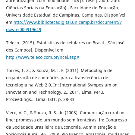
aprendizagem com mobilidade. 146 p. Tese (Doutorado:
Ciências Sociais na Educação) - Faculdade de Educação,
Universidade Estadual de Campinas, Campinas. Disponí­vel
em
http://www.bibliotecadigital.unicamp.br/document/?
down=000919649
Teleco. (2015). Estatí­sticas de celulares no Brasil. [São José
dos Campos]. Disponí­vel em
http://www.teleco.com.br/ncel.asp#
Torres, T. Z., & Souza, M. I. F. (2011). Metodologia de
organização de conteúdos para a transferência de
tecnologia na Web 2.0. In: International Symposium on
Innovation and Technology, 2., 2011, Lima, Peru.
Proceedings... Lima: ISIT. p. 28-33.
Viero, V. C., & Souza, R. S. de (2008). Comunicação rural on-
line: promessa de um mundo sem fronteiras. In: Congresso
da Sociedade Brasileira de Economia, Administração e
Sociologia Rural, 46., 2008, Rio Branco. Amazônia, mudanças