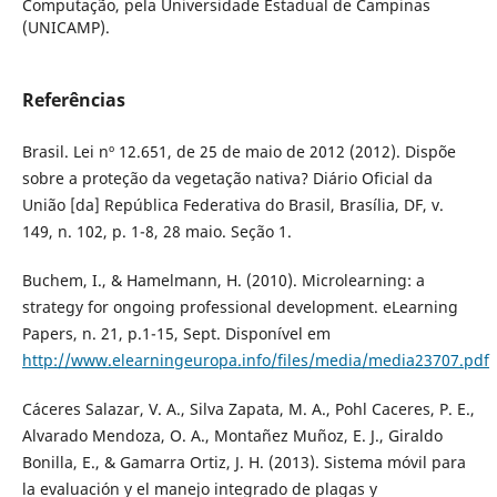
Computação, pela Universidade Estadual de Campinas
(UNICAMP).
Referências
Brasil. Lei nº 12.651, de 25 de maio de 2012 (2012). Dispõe
sobre a proteção da vegetação nativa? Diário Oficial da
União [da] República Federativa do Brasil, Brasí­lia, DF, v.
149, n. 102, p. 1-8, 28 maio. Seção 1.
Buchem, I., & Hamelmann, H. (2010). Microlearning: a
strategy for ongoing professional development. eLearning
Papers, n. 21, p.1-15, Sept. Disponí­vel em
http://www.elearningeuropa.info/files/media/media23707.pdf
Cáceres Salazar, V. A., Silva Zapata, M. A., Pohl Caceres, P. E.,
Alvarado Mendoza, O. A., Montañez Muñoz, E. J., Giraldo
Bonilla, E., & Gamarra Ortiz, J. H. (2013). Sistema móvil para
la evaluación y el manejo integrado de plagas y