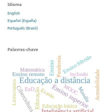
Idioma
English
Español (España)
Português (Brasil)
Palavras-chave
Ensino híbrido
Pandemia
Ensino
Matemática
Acessibilidade
Ensino remoto
Inclusão
Educação a distância
Licenciatura
Ensino superior
MOOC
Cibercultura
Moodle
EaD
Educação
Evasão
Educação básica
Inteligência artificial