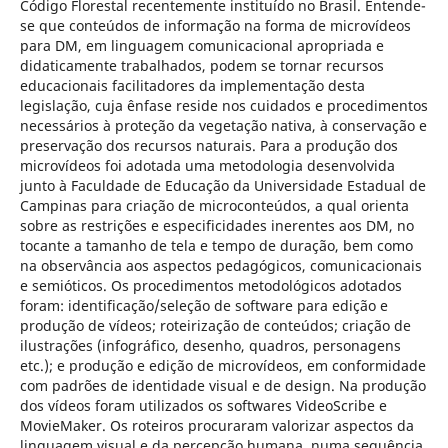
Código Florestal recentemente instituído no Brasil. Entende-
se que conteúdos de informação na forma de microvídeos
para DM, em linguagem comunicacional apropriada e
didaticamente trabalhados, podem se tornar recursos
educacionais facilitadores da implementação desta
legislação, cuja ênfase reside nos cuidados e procedimentos
necessários à proteção da vegetação nativa, à conservação e
preservação dos recursos naturais. Para a produção dos
microvídeos foi adotada uma metodologia desenvolvida
junto à Faculdade de Educação da Universidade Estadual de
Campinas para criação de microconteúdos, a qual orienta
sobre as restrições e especificidades inerentes aos DM, no
tocante a tamanho de tela e tempo de duração, bem como
na observância aos aspectos pedagógicos, comunicacionais
e semióticos. Os procedimentos metodológicos adotados
foram: identificação/seleção de software para edição e
produção de vídeos; roteirização de conteúdos; criação de
ilustrações (infográfico, desenho, quadros, personagens
etc.); e produção e edição de microvídeos, em conformidade
com padrões de identidade visual e de design. Na produção
dos vídeos foram utilizados os softwares VideoScribe e
MovieMaker. Os roteiros procuraram valorizar aspectos da
linguagem visual e da percepção humana, numa sequência