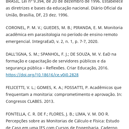
BRASIL. Lei nº 9.394, de 20 de dezembro de 1996. Estabelece
as diretrizes e bases da educação nacional. Diário Oficial da
União, Brasília, DF, 23 dez. 1996.
CORONEL, P. M. V.; GUEDES, M. B.; PIRANDA, E. M. Monitoria
acadêmica em parasitologia no período de ensino remoto
emergencial. IntegraEaD, v. 2, n. 1, p. 7-7, 2020.
DALL’IGNA, S. M.; SPANHOL, F. J.; DE SOUZA, M. V. EaD na
formação e capacitação de servidores públicos e da
segurança pública – Reflexões. Criar Educação, 2016.
https://doi.org/10.18616/ce.v0i0.2828
FELICETTI, V. L.; GOMES, K. A.; FOSSATTI, P. Acadêmicos que
frequentam a monitoria: comprometimento e aprovação. In:
Congresos CLABES. 2013.
FONTELLA, C. R. DE F.; FLORES, J. B.; LIMA, V. M. DO R.
Percepções sobre as Monitorias de Cálculo e Física: Estudo
de Caso em uma IES com Cursos de Engenharia. Caderno