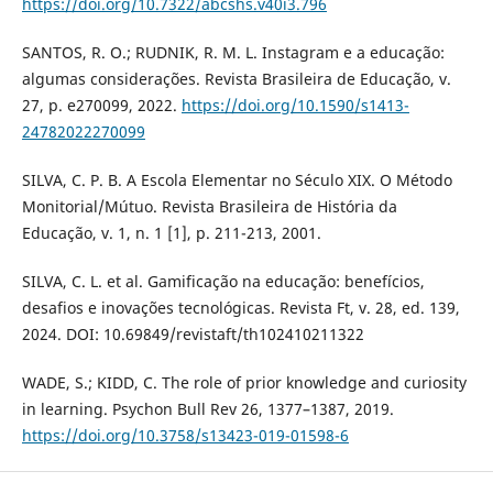
https://doi.org/10.7322/abcshs.v40i3.796
SANTOS, R. O.; RUDNIK, R. M. L. Instagram e a educação:
algumas considerações. Revista Brasileira de Educação, v.
27, p. e270099, 2022.
https://doi.org/10.1590/s1413-
24782022270099
SILVA, C. P. B. A Escola Elementar no Século XIX. O Método
Monitorial/Mútuo. Revista Brasileira de História da
Educação, v. 1, n. 1 [1], p. 211-213, 2001.
SILVA, C. L. et al. Gamificação na educação: benefícios,
desafios e inovações tecnológicas. Revista Ft, v. 28, ed. 139,
2024. DOI: 10.69849/revistaft/th102410211322
WADE, S.; KIDD, C. The role of prior knowledge and curiosity
in learning. Psychon Bull Rev 26, 1377–1387, 2019.
https://doi.org/10.3758/s13423-019-01598-6