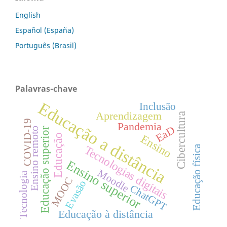
English
Español (España)
Português (Brasil)
Palavras-chave
Educação a distância
Inclusão
Aprendizagem
Cibercultura
COVID-19
Pandemia
EaD
Educação superior
Ensino remoto
Educação
Ensino
Educação física
Tecnologias digitais
Ensino superior
Moodle
Tecnologia
MOOC
Evasão
ChatGPT
Educação à distância