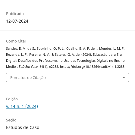
Publicado
12-07-2024
Como Citar
Sandes, E. M. da S., Sobrinho, O. P. L., Coelho, B. A. F. de J., Mendes, L. M. F.,
Rezende, L. F., Pereira, N. V., & Sateles, G. A. de. (2024). Educação para Era
Digital: Desafios dos Professores no Uso das Tecnologias Digitais no Ensino
Médio .
EaD Em Foco
,
14
(1), e2288. https://doi.org/10.18264/eadf.v14i1.2288
Fomatos de Citação
Edição
v. 14 n. 1 (2024)
Seção
Estudos de Caso