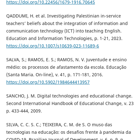
https://doi.org/10.22456/1679-1916.70645
QADDUMI, H. et al. Investigating Palestinian in-service
teachers’ beliefs about the integration of information and
communication technology (ICT) into teaching English.
Education and Information Technologies, p. 1-21, 2023.
https://doi.org/10.1007/s10639-023-11689-6
SALVA, S.; RAMOS, E. S.; RAMOS, N. V. Juventude e ensino
médio: os processos de afastamento da escola. Educação
(Santa Maria. On-line), v. 41, p. 171-181, 2016.
https://doi.org/10.5902/1984644413957
SANCHO, J. M. Digital technologies and educational change.
Second International Handbook of Educational Change, v. 23
p. 433-444, 2009.
SILVA, C. C. S. C.; TEIXEIRA, C. M. de S. O muso das
tecnologias na educação: os desafios frente à pandemia da
COVID-19. Brazilian Journal of Development, v. 6, n. 9, p.