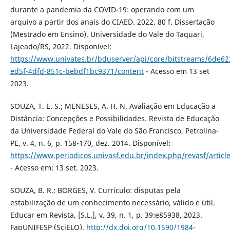
durante a pandemia da COVID-19: operando com um
arquivo a partir dos anais do CIAED. 2022. 80 f. Dissertação
(Mestrado em Ensino). Universidade do Vale do Taquari,
Lajeado/RS, 2022. Disponível:
https://www.univates.br/bduserver/api/core/bitstreams/6de62
ed5f-4dfd-851c-bebdf1bc9371/content
- Acesso em 13 set
2023.
SOUZA, T. E. S.; MENESES, A. H. N. Avaliação em Educação a
Distância: Concepções e Possibilidades. Revista de Educação
da Universidade Federal do Vale do São Francisco, Petrolina-
PE, v. 4, n. 6, p. 158-170, dez. 2014. Disponível:
https://www.periodicos.univasf.edu.br/index.php/revasf/articl
- Acesso em: 13 set. 2023.
SOUZA, B. R.; BORGES, V. Currículo: disputas pela
estabilização de um conhecimento necessário, válido e útil.
Educar em Revista, [S.L.], v. 39, n. 1, p. 39:e85938, 2023.
FapUNIFESP (SciELO).
http://dx.doi.org/10.1590/1984-