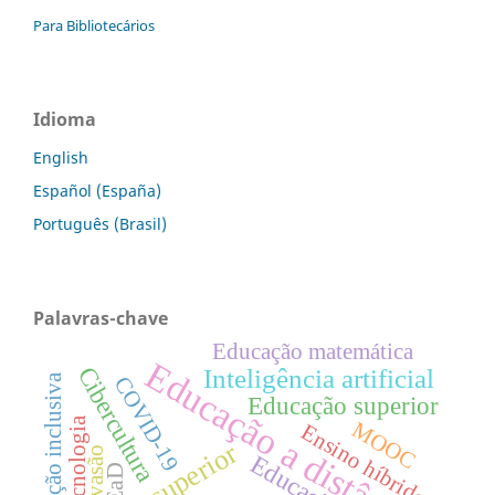
Para Bibliotecários
Idioma
English
Español (España)
Português (Brasil)
Palavras-chave
Educação matemática
Educação a distância
Cibercultura
Inteligência artificial
Educação inclusiva
COVID-19
Educação superior
Tecnologia
MOOC
Ensino híbrido
Evasão
Educação
EaD