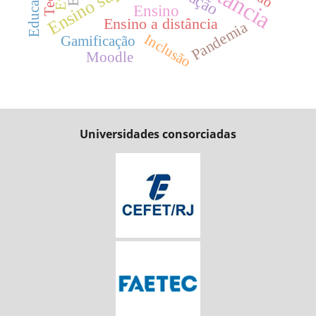
Ensino superior
Ensino
Ensino a distância
Pandemia
Inclusão
Gamificação
Moodle
Universidades consorciadas