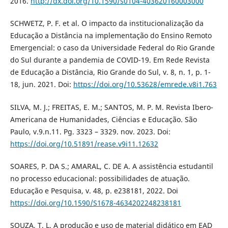
2016.
http://dx.doi.org/10.1590/s0104-403620160003000
SCHWETZ, P. F. et al. O impacto da institucionalização da
Educação a Distância na implementação do Ensino Remoto
Emergencial: o caso da Universidade Federal do Rio Grande
do Sul durante a pandemia de COVID-19. Em Rede Revista
de Educação a Distância, Rio Grande do Sul, v. 8, n. 1, p. 1-
18, jun. 2021. Doi:
https://doi.org/10.53628/emrede.v8i1.763
SILVA, M. J.; FREITAS, E. M.; SANTOS, M. P. M. Revista Ibero-
Americana de Humanidades, Ciências e Educação. São
Paulo, v.9.n.11. Pg. 3323 – 3329. nov. 2023. Doi:
https://doi.org/10.51891/rease.v9i11.12632
SOARES, P. DA S.; AMARAL, C. DE A. A assistência estudantil
no processo educacional: possibilidades de atuação.
Educação e Pesquisa, v. 48, p. e238181, 2022. Doi
https://doi.org/10.1590/S1678-4634202248238181
SOUZA, T. L. A produção e uso de material didático em EAD