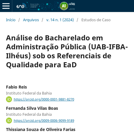
Início
/
Arquivos
/
v. 14 n. 1 (2024)
/
Estudos de Caso
Análise do Bacharelado em
Administração Pública (UAB-IFBA-
Ilhéus) sob os Referenciais de
Qualidade para EaD
Fabio Reis
Instituto Federal da Bahia
https://orcid.org/0000-0001-9881-8270
Fernanda Silva Vilas Boas
Instituto Federal da Bahia
https://orcid.org/0009-0006-9099-9189
Thissiana Souza de Oliveira Farias