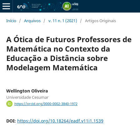
Início
/
Arquivos
/
v. 11 n. 1 (2021)
/
Artigos Originais
A Ótica de Futuros Professores de
Matemática no Contexto da
Educação a Distância sobre
Modelagem Matemática
Wellington Oliveira
Universidade Cesumar
https://orcid.org/0000-0002-3840-1972
DOI:
https://doi.org/10.18264/eadf.v11i1.1539