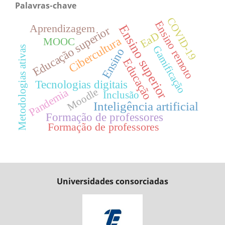
Palavras-chave
COVID-19
Ensino remoto
Aprendizagem
Ensino superior
Educação superior
EaD
Cibercultura
MOOC
Gamificação
Metodologias ativas
Ensino
Educação
Tecnologias digitais
Moodle
Pandemia
Inclusão
Inteligência artificial
Formação de professores
Formação de professores
Universidades consorciadas