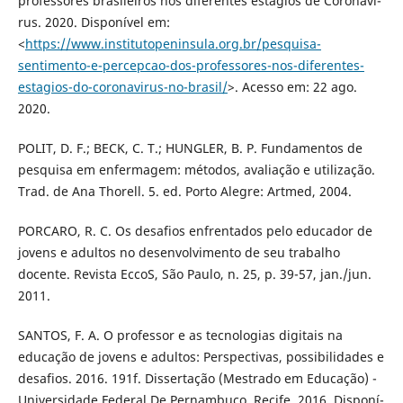
professores brasileiros nos diferentes estágios de Coronaví­
rus. 2020. Disponí­vel em:
<
https://www.institutopeninsula.org.br/pesquisa-
sentimento-e-percepcao-dos-professores-nos-diferentes-
estagios-do-coronavirus-no-brasil/
>. Acesso em: 22 ago.
2020.
POLIT, D. F.; BECK, C. T.; HUNGLER, B. P. Fundamentos de
pesquisa em enfermagem: métodos, avaliação e utilização.
Trad. de Ana Thorell. 5. ed. Porto Alegre: Artmed, 2004.
PORCARO, R. C. Os desafios enfrentados pelo educador de
jovens e adultos no desenvolvimento de seu trabalho
docente. Revista EccoS, São Paulo, n. 25, p. 39-57, jan./jun.
2011.
SANTOS, F. A. O professor e as tecnologias digitais na
educação de jovens e adultos: Perspectivas, possibilidades e
desafios. 2016. 191f. Dissertação (Mestrado em Educação) -
Universidade Federal De Pernambuco, Recife, 2016. Disponí­