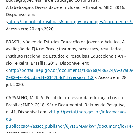
Educação/Secretaria de Educação Continuada,
Alfabetização, Diversidade e Inclusão. – Brasí­lia: MEC, 2016.
Disponí­vel em:
<
http://confinteabrasilmais6.mec.gov.br/images/documentos/
Acesso em: 20 ago.2020.
BRASIL. Núcleo de Estudos Educação de Jovens e Adultos. A
avaliação da EJA no Brasil: insumos, processos, resultados.
Instituto Nacional de Estudos e Pesquisas Educacionais Aní­
sio Teixeira: Brasí­lia, 2015. Disponí­vel em:
<
http://portal.inep.gov.br/documents/186968/486324/A+av
2e82-4e44-bcd2-d4e0347b4d15?version=1.2
>. Acesso em: 28
jul. 2020.
CARVALHO, M. R. V. Perfil do professor da educação básica.
Brasí­lia: INEP, 2018. Série Documental. Relatos de Pesquisa,
n. 41. Disponí­vel em: <
http://portal.inep.gov.br/informacao-
da-
publicacao/-/asset_publisher/6JYIsGMAMkW1/document/id/14