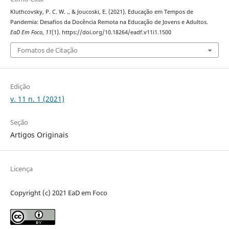
Kluthcovsky, P. C. W. ., & Joucoski, E. (2021). Educação em Tempos de
Pandemia: Desafios da Docência Remota na Educação de Jovens e Adultos.
EaD Em Foco
,
11
(1). https://doi.org/10.18264/eadf.v11i1.1500
Fomatos de Citação
Edição
v. 11 n. 1 (2021)
Seção
Artigos Originais
Licença
Copyright (c) 2021 EaD em Foco