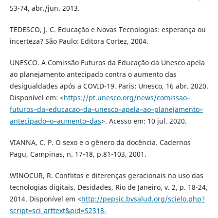
53-74, abr./jun. 2013.
TEDESCO, J. C. Educação e Novas Tecnologias: esperança ou
incerteza? São Paulo: Editora Cortez, 2004.
UNESCO. A Comissão Futuros da Educação da Unesco apela
ao planejamento antecipado contra o aumento das
desigualdades após a COVID-19. Paris: Unesco, 16 abr. 2020.
Disponí­vel em: <
https://pt.unesco.org/news/comissao–
futuros–da–educacao–da–unesco–apela–ao–planejamento–
antecipado–o–aumento–das
>. Acesso em: 10 jul. 2020.
VIANNA, C. P. O sexo e o gênero da docência. Cadernos
Pagu, Campinas, n. 17-18, p.81-103, 2001.
WINOCUR, R. Conflitos e diferenças geracionais no uso das
tecnologias digitais. Desidades, Rio de Janeiro, v. 2, p. 18-24,
2014. Disponí­vel em <
http://pepsic.bvsalud.org/scielo.php?
script=sci_arttext&pid=S2318-