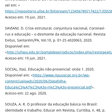
vel em: <
https://repositorio.ufpe.br/bitstream/123456789/17422/
Acesso em: 19 jun. 2021.
SAVIANI. D. Crise estrutural, conjuntura nacional, Coronaví­
rus e educação – o desmonte da educação nacional. Revista
Exitus, Santarém/PA, Vol.10, p. 01-25 e020063, 2020.
Disponí­vel em:
<
http://ufopa.edu.br/portaldeperiodicos/index.php/revistaexit
Acesso em: 19 jun. 2021.
SOCIAL, Itaú. Educação não-presencial: onda 1. 2020.
Disponí­vel em: <
https://www.itausocial.org.br/wp-
content/uploads/2020/06/Datafolha-
Educa%C3%A7%C3%A3o-n%C3%A3o-presencial.pdf
>.
Acesso em: 22 ago. 2020.
SOUZA, A. R. O professor da educação básica no Brasil:
identidade e trabalho. Educar em Revista, Curitiba, n. 48, p.