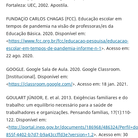
Fortaleza: UEC, 2002. Apostila.
FUNDAÇíO CARLOS CHAGAS (FCC). Educação escolar em
tempos de pandemia na visão de professoras/es da
Educação Básica. 2020. Disponí­vel em:
<
https://www.fcc.org.br/fcc/educacao-pesquisa/educacao-
escolar-em-tempos-de-pandemia-informe-n-1
>. Acesso em:
22 ago. 2020.
GOOGLE. Google Sala de Aula. 2020. Google Classroom.
[Institucional]. Disponí­vel em:
<
https://classroom.google.com/
>. Acesso em: 18 jan. 2021.
GOULART JÚNIOR, E. et al. 2013. Exigências familiares e do
trabalho: um equilí­brio necessário para a saúde de
trabalhadores e organizações. Pensando famí­lias, 17(1):110-
122. Disponí­vel em:
<
http://portal.inep.gov.br/documents/186968/486324/Perfil+
855f-4402-b7d7-b9a43ccffd3e?version=1.2
>. Acesso em: 30