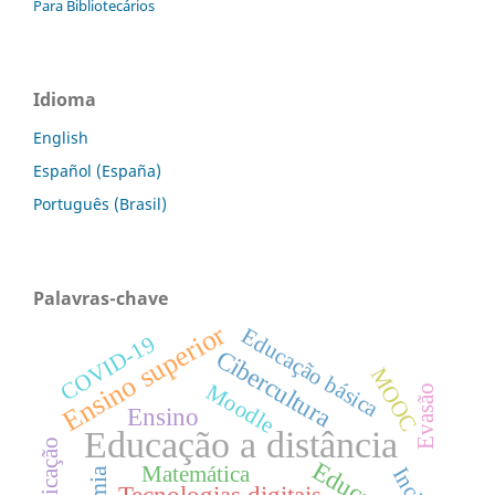
Para Bibliotecários
Idioma
English
Español (España)
Português (Brasil)
Palavras-chave
Ensino superior
Educação básica
COVID-19
Cibercultura
MOOC
Moodle
Evasão
Ensino
Educação a distância
Gamificação
Educação
Matemática
Tecnologias digitais