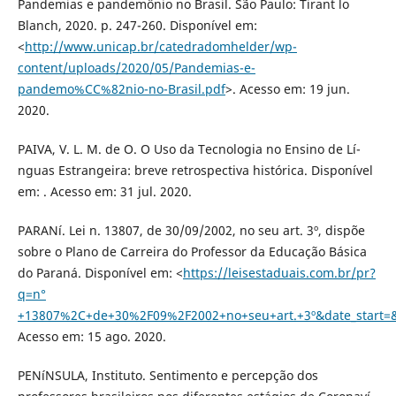
Pandemias e pandemônio no Brasil. São Paulo: Tirant lo
Blanch, 2020. p. 247-260. Disponí­vel em:
<
http://www.unicap.br/catedradomhelder/wp-
content/uploads/2020/05/Pandemias-e-
pandemo%CC%82nio-no-Brasil.pdf
>. Acesso em: 19 jun.
2020.
PAIVA, V. L. M. de O. O Uso da Tecnologia no Ensino de Lí­
nguas Estrangeira: breve retrospectiva histórica. Disponí­vel
em: . Acesso em: 31 jul. 2020.
PARANí. Lei n. 13807, de 30/09/2002, no seu art. 3º, dispõe
sobre o Plano de Carreira do Professor da Educação Básica
do Paraná. Disponí­vel em: <
https://leisestaduais.com.br/pr?
q=n°
+13807%2C+de+30%2F09%2F2002+no+seu+art.+3º&date_start=
Acesso em: 15 ago. 2020.
PENíNSULA, Instituto. Sentimento e percepção dos