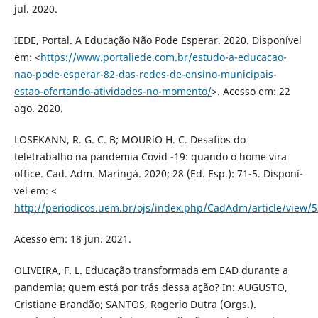
jul. 2020.
IEDE, Portal. A Educação Não Pode Esperar. 2020. Disponí­vel
em: <
https://www.portaliede.com.br/estudo-a-educacao-
nao-pode-esperar-82-das-redes-de-ensino-municipais-
estao-ofertando-atividades-no-momento/
>. Acesso em: 22
ago. 2020.
LOSEKANN, R. G. C. B; MOURíO H. C. Desafios do
teletrabalho na pandemia Covid -19: quando o home vira
office. Cad. Adm. Maringá. 2020; 28 (Ed. Esp.): 71-5. Disponí­
vel em: <
http://periodicos.uem.br/ojs/index.php/CadAdm/article/view
Acesso em: 18 jun. 2021.
OLIVEIRA, F. L. Educação transformada em EAD durante a
pandemia: quem está por trás dessa ação? In: AUGUSTO,
Cristiane Brandão; SANTOS, Rogerio Dutra (Orgs.).