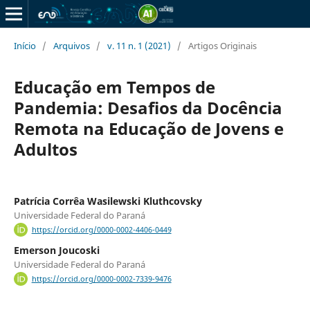
Início
/
Arquivos
/
v. 11 n. 1 (2021)
/
Artigos Originais
Educação em Tempos de
Pandemia: Desafios da Docência
Remota na Educação de Jovens e
Adultos
Patrí­cia Corrêa Wasilewski Kluthcovsky
Universidade Federal do Paraná
https://orcid.org/0000-0002-4406-0449
Emerson Joucoski
Universidade Federal do Paraná
https://orcid.org/0000-0002-7339-9476