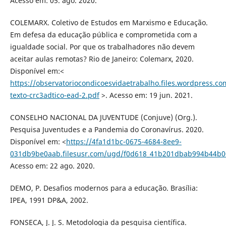
Acesso em: 05. ago. 2020.
COLEMARX. Coletivo de Estudos em Marxismo e Educação.
Em defesa da educação pública e comprometida com a
igualdade social. Por que os trabalhadores não devem
aceitar aulas remotas? Rio de Janeiro: Colemarx, 2020.
Disponí­vel em:<
https://observatoriocondicoesvidaetrabalho.files.wordpress.c
texto-crc3adtico-ead-2.pdf
>. Acesso em: 19 jun. 2021.
CONSELHO NACIONAL DA JUVENTUDE (Conjuve) (Org.).
Pesquisa Juventudes e a Pandemia do Coronaví­rus. 2020.
Disponí­vel em: <
https://4fa1d1bc-0675-4684-8ee9-
031db9be0aab.filesusr.com/ugd/f0d618_41b201dbab994b44b0
Acesso em: 22 ago. 2020.
DEMO, P. Desafios modernos para a educação. Brasí­lia:
IPEA, 1991 DP&A, 2002.
FONSECA, J. J. S. Metodologia da pesquisa cientí­fica.