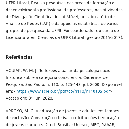
UFPR Litoral. Realiza pesquisas nas áreas de formação e
desenvolvimento profissional de professores, nas atividades
de Divulgação Cientí­fica do LabMóvel, no Laboratório de
Análise de Redes (LAR) e dá apoio às estatí­sticas de vários
grupos de pesquisa da UFPR. Foi coordenador do curso de
Licenciatura em Ciências da UFPR Litoral (gestão 2015-2017).
Referências
AGUIAR, W. M. J. Reflexões a partir da psicologia sócio-
histórica sobre a categoria consciência. Cadernos de
Pesquisa, São Paulo, n. 110, p. 125-142, jul. 2000. Disponí­vel
em: <
https://www.scielo.br/pdf/cp/n110/n110a05.pdf
>
Acesso em: 01 jun. 2020.
ARROYO, M. G. A educação de jovens e adultos em tempos
de exclusão. Construção coletiva: contribuições í educação
de jovens e adultos. 2. ed. Brasí­lia: Unesco, MEC, RAAAB,