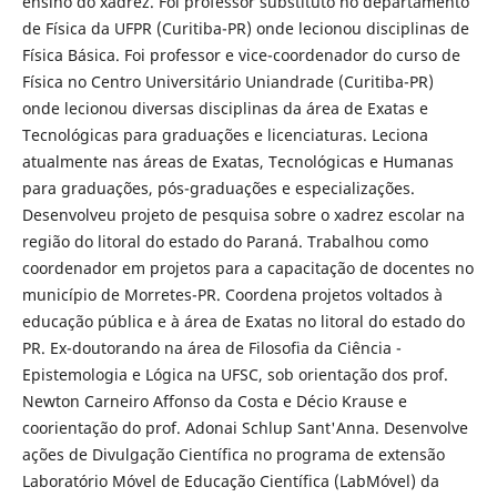
ensino do xadrez. Foi professor substituto no departamento
de Fí­sica da UFPR (Curitiba-PR) onde lecionou disciplinas de
Fí­sica Básica. Foi professor e vice-coordenador do curso de
Fí­sica no Centro Universitário Uniandrade (Curitiba-PR)
onde lecionou diversas disciplinas da área de Exatas e
Tecnológicas para graduações e licenciaturas. Leciona
atualmente nas áreas de Exatas, Tecnológicas e Humanas
para graduações, pós-graduações e especializações.
Desenvolveu projeto de pesquisa sobre o xadrez escolar na
região do litoral do estado do Paraná. Trabalhou como
coordenador em projetos para a capacitação de docentes no
municí­pio de Morretes-PR. Coordena projetos voltados à
educação pública e à área de Exatas no litoral do estado do
PR. Ex-doutorando na área de Filosofia da Ciência -
Epistemologia e Lógica na UFSC, sob orientação dos prof.
Newton Carneiro Affonso da Costa e Décio Krause e
coorientação do prof. Adonai Schlup Sant'Anna. Desenvolve
ações de Divulgação Cientí­fica no programa de extensão
Laboratório Móvel de Educação Cientí­fica (LabMóvel) da