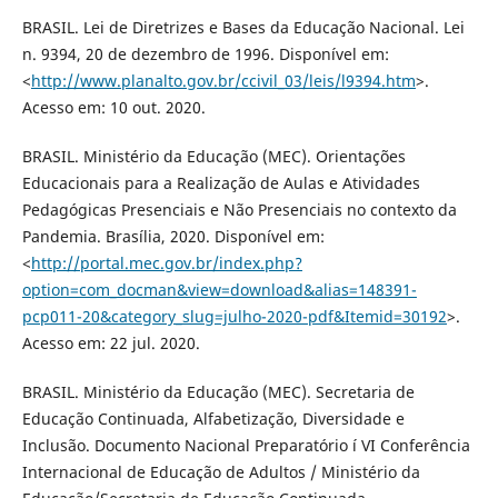
BRASIL. Lei de Diretrizes e Bases da Educação Nacional. Lei
n. 9394, 20 de dezembro de 1996. Disponí­vel em:
<
http://www.planalto.gov.br/ccivil_03/leis/l9394.htm
>.
Acesso em: 10 out. 2020.
BRASIL. Ministério da Educação (MEC). Orientações
Educacionais para a Realização de Aulas e Atividades
Pedagógicas Presenciais e Não Presenciais no contexto da
Pandemia. Brasí­lia, 2020. Disponí­vel em:
<
http://portal.mec.gov.br/index.php?
option=com_docman&view=download&alias=148391-
pcp011-20&category_slug=julho-2020-pdf&Itemid=30192
>.
Acesso em: 22 jul. 2020.
BRASIL. Ministério da Educação (MEC). Secretaria de
Educação Continuada, Alfabetização, Diversidade e
Inclusão. Documento Nacional Preparatório í VI Conferência
Internacional de Educação de Adultos / Ministério da