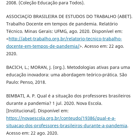
2008. (Coleção Educação para Todos).
ASSOCIAÇíO BRASILEIRA DE ESTUDOS DO TRABALHO (ABET).
Trabalho Docente em tempos de pandemia. Relatório
Técnico. Minas Gerais: UFMG, ago. 2020. Disponí­vel em:
<
http://abet-trabalho.org.br/relatorio-tecnico-trabalho-
docente-em-tempos-de-pandemia/
>. Acesso em: 22 ago.
2020.
BACICH, L.; MORAN, J. (org.). Metodologias ativas para uma
educação inovadora: uma abordagem teórico-prática. São
Paulo: Penso, 2018.
BIMBATI, A. P. Qual é a situação dos professores brasileiros
durante a pandemia? 1 jul. 2020. Nova Escola.
[Institucional]. Disponí­vel em:
https://novaescola.org.br/conteudo/19386/qual-e-a-
situacao-dos-professores-brasileiros-durante-a-pandemia
.
Acesso em: 22 ago. 2020.