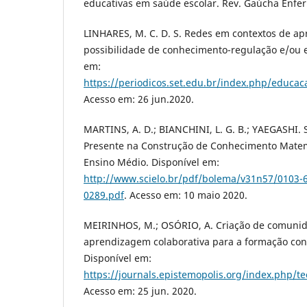
educativas em saúde escolar. Rev. Gaúcha Enferm
LINHARES, M. C. D. S. Redes em contextos de a
possibilidade de conhecimento-regulação e/ou e
em:
https://periodicos.set.edu.br/index.php/educac
Acesso em: 26 jun.2020.
MARTINS, A. D.; BIANCHINI, L. G. B.; YAEGASHI. S
Presente na Construção de Conhecimento Matem
Ensino Médio. Disponí­vel em:
http://www.scielo.br/pdf/bolema/v31n57/0103-
0289.pdf
. Acesso em: 10 maio 2020.
MEIRINHOS, M.; OSÓRIO, A. Criação de comunida
aprendizagem colaborativa para a formação cont
Disponí­vel em:
https://journals.epistemopolis.org/index.php/t
Acesso em: 25 jun. 2020.