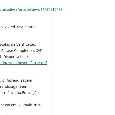
/textolivre/article/view/11031/10485
.
. 23. ed. rev. e atual.
scalas de Verificação:
 Phrase Completion. XVII
 Disponí­vel em:
ado/trabalhosPDF/1012.pdf
.
 D. C. Aprendizagem
Aprendizagem em
nformática na Educação
Acesso em: 25 maio 2020.