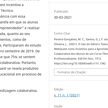
est
incentiva a
 Técnico
Publicado
nância com essa
30-03-2021
tarefa em que os alunos
 Empreendedor" e realizar
Como Citar
rada, quanto ao seu
imentos, como de
Pereira Gonçalves, M. C., Santos, G. J. F. do
Oliveira, J. . (2021). O Uso do Gênero Textu
. Participaram do estudo
WebQuest como Incentivo para a Aprendi
iro semestre de 2019. De
Colaborativa dos Alunos de um Curso Técn
-se que 75% se sentem
Profissionalizante.
EaD Em Foco
,
11
(1).
colaborativa. Portanto,
https://doi.org/10.18264/eadf.v11i1.1342
uest
se revela produtivo
Fomatos de Citação
ucacional em processo de
Edição
endizagem colaborativa.
v. 11 n. 1 (2021)
Seção