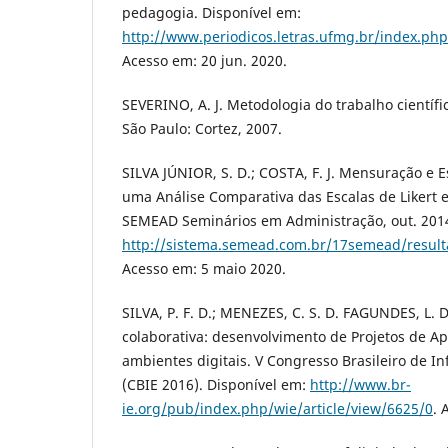
pedagogia. Disponí­vel em:
http://www.periodicos.letras.ufmg.br/index.php
Acesso em: 20 jun. 2020.
SEVERINO, A. J. Metodologia do trabalho cientí­fico
São Paulo: Cortez, 2007.
SILVA JÚNIOR, S. D.; COSTA, F. J. Mensuração e E
uma Análise Comparativa das Escalas de Likert e
SEMEAD Seminários em Administração, out. 2014.
http://sistema.semead.com.br/17semead/result
Acesso em: 5 maio 2020.
SILVA, P. F. D.; MENEZES, C. S. D. FAGUNDES, L.
colaborativa: desenvolvimento de Projetos de 
ambientes digitais. V Congresso Brasileiro de I
(CBIE 2016). Disponí­vel em:
http://www.br-
ie.org/pub/index.php/wie/article/view/6625/0
. 