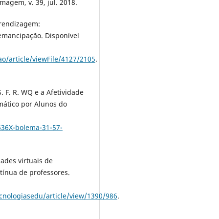
agem, v. 39, jul. 2018.
prendizagem:
mancipação. Disponí­vel
ao/article/viewFile/4127/2105
.
. F. R. WQ e a Afetividade
ático por Alunos do
636X-bolema-31-57-
des virtuais de
í­nua de professores.
ecnologiasedu/article/view/1390/986
.