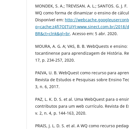
MONDEK, S. A.; TREVISAN. A. L.; SANTOS. G. J. F.
WQ como forma de dinamizar o ensino de cálculo
Disponí­vel em:
http://webcache.googleusercont
q=cache:z4fi7OITUiYJ:www.sinect.com.br/20
BR&ct=clnk&gl=br
. Acesso em: 5 abr. 2020.
MOURA, A. G. A; VAS, B. B. WebQuests e ensino:
tocantinense para aprendizagem de História. Revi
17, p. 234-257, 2020.
PAIVA, U. B. WebQuest como recurso para aprend
Revista de Estudos e Pesquisas sobre Ensino Tec
3, n. 6, 2017.
PAZ, L. K. D. S. et al. Uma WebQuest para o ens
contributos para um web currí­culo. Revista de E
v. 2, n. 4, p. 144-163, 2020.
PRAIS, J. L. D. S. et al. A WQ como recurso peda