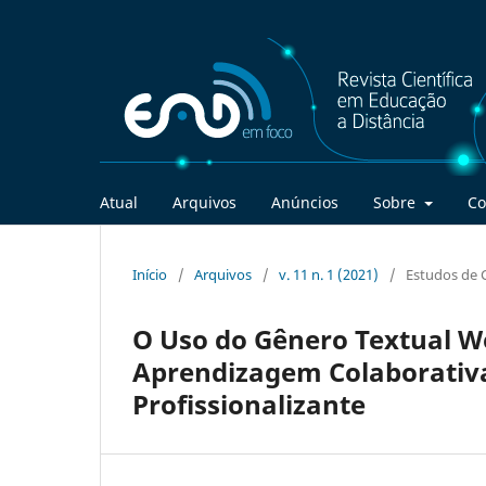
Atual
Arquivos
Anúncios
Sobre
Co
Início
/
Arquivos
/
v. 11 n. 1 (2021)
/
Estudos de 
O Uso do Gênero Textual W
Aprendizagem Colaborativa
Profissionalizante