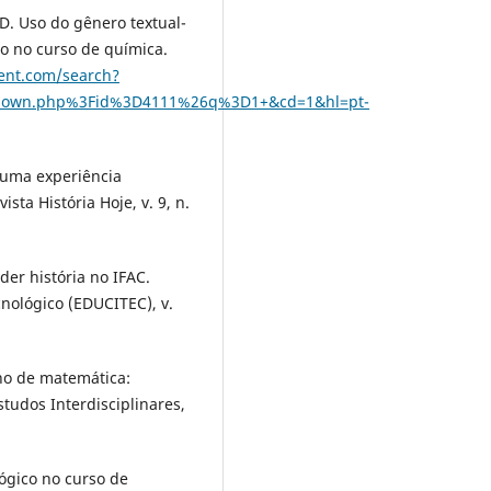
 D. Uso do gênero textual-
 no curso de quí­mica.
ent.com/search?
18/down.php%3Fid%3D4111%26q%3D1+&cd=1&hl=pt-
 uma experiência
sta História Hoje, v. 9, n.
er história no IFAC.
nológico (EDUCITEC), v.
ino de matemática:
studos Interdisciplinares,
gógico no curso de