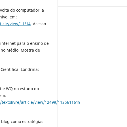
volta do computador: a
í­vel em:
ticle/view/11/14
. Acesso
 internet para o ensino de
ino Médio. Mostra de
Cientí­fica. Londrina:
st e WQ no estudo do
 em:
/textolivre/article/view/12499/1125611619
.
e blog como estratégias