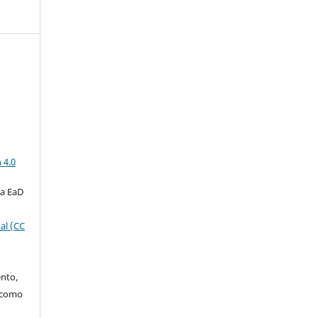
a
 4.0
ta EaD
al (CC
ento,
o como