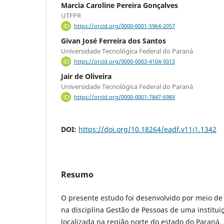
Marcia Caroline Pereira Gonçalves
UTFPR
https://orcid.org/0000-0001-5964-2057
Givan José Ferreira dos Santos
Universidade Tecnológica Federal do Paraná
https://orcid.org/0000-0003-4104-9313
Jair de Oliveira
Universidade Tecnológica Federal do Paraná
https://orcid.org/0000-0001-7847-698X
DOI:
https://doi.org/10.18264/eadf.v11i1.1342
Resumo
O presente estudo foi desenvolvido por meio d
na disciplina Gestão de Pessoas de uma institui
localizada na região norte do estado do Paraná.