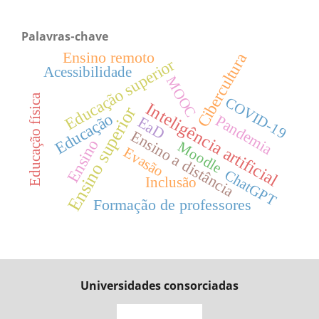
Palavras-chave
Ensino remoto
Cibercultura
Educação superior
Acessibilidade
MOOC
Educação física
COVID-19
Inteligência artificial
Ensino superior
Educação
Pandemia
EaD
Ensino a distância
Ensino
Moodle
Evasão
ChatGPT
Inclusão
Formação de professores
Universidades consorciadas