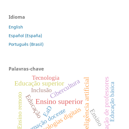
Idioma
English
Español (España)
Português (Brasil)
Palavras-chave
Tecnologia
Formação de professores
Inteligência artificial
Cibercultura
Educação superior
Educação básica
Inclusão
Ensino remoto
Educação
Ensino superior
EaD
Tecnologias digitais
Formação docente
Ensino