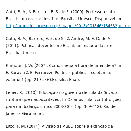
Gatti, B. A., & Barreto., E. S. de S. (2009). Professores do
Brasil: impasses e desafios. Brasí­lia: Unesco. Disponí­vel em
http://unesdoc.unesco.org/images/0018/001846/184682por.pd
Gatti, B. A., Barreto, E. S. de S., & André, M. E. D. de A.
(2011). Polí­ticas docentes no Brasil: um estado da arte.
Brasí­lia: Unesco.
Kingdon, J. W. (2007). Como chega a hora de uma ideia? In
E. Saravia & E. Ferrarezi. Polí­ticas públicas: coletânea:
volume 1 (pp. 219-246).Brasí­lia: Enap.
Leher, R. (2010). Educação no governo de Lula da Silva: a
ruptura que não aconteceu. In Os anos Lula: contribuições
para um balanço crí­tico 2003-2010 (pp. 369-412). Rio de
Janeiro: Garamond.
Litto, F. M. (2011). A visão da ABED sobre a extinção da