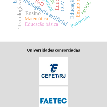
Tecnologias digitais
Ensino remoto
Inteligência artificial
EaD
MOOC
Ensino
Pandemia
Matemática
Educação básica
Universidades consorciadas