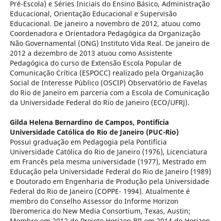
Pré-Escola) e Séries Iniciais do Ensino Básico, Administração
Educacional, Orientação Educacional e Supervisão
Educacional. De janeiro a novembro de 2012, atuou como
Coordenadora e Orientadora Pedagógica da Organização
Não Governamental (ONG) Instituto Vida Real. De janeiro de
2012 a dezembro de 2013 atuou como Assistente
Pedagógica do curso de Extensão Escola Popular de
Comunicação Crí­tica (ESPOCC) realizado pela Organização
Social de Interesse Público (OSCIP) Observatório de Favelas
do Rio de Janeiro em parceria com a Escola de Comunicação
da Universidade Federal do Rio de Janeiro (ECO/UFRJ).
Gilda Helena Bernardino de Campos,
Pontifí­cia
Universidade Católica do Rio de Janeiro (PUC-Rio)
Possui graduação em Pedagogia pela Pontifí­cia
Universidade Católica do Rio de Janeiro (1976), Licenciatura
em Francês pela mesma universidade (1977), Mestrado em
Educação pela Universidade Federal do Rio de Janeiro (1989)
e Doutorado em Engenharia de Produção pela Universidade
Federal do Rio de Janeiro (COPPE- 1994). Atualmente é
membro do Conselho Assessor do Informe Horizon
Iberomerica do New Media Consortium, Texas, Austin;
Membro em 2012 do Projeto Horizon BR,em 2014 do Horizon