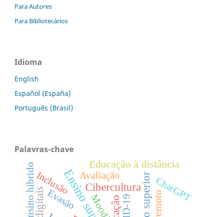
Para Autores
Para Bibliotecários
Idioma
English
Español (España)
Português (Brasil)
Palavras-chave
Educação à distância
Ensino híbrido
Ensino superior
Inclusão
Avaliação
Educação superior
ChatGPT
Cibercultura
Evasão
Moodle
COVID-19
Educação