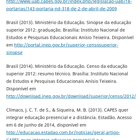
http://www.uab.capes.gov.br/index.php/legislacao-uab/18-
portarias/143-portaria-nd-318-de-2-de-abril-de-2009
Brasil (2013). Ministério da Educação. Sinopse da educação
superior 2012: graduação. Brasí­lia: Instituto Nacional de
Estudos e Pesquisas Educacionais Aní­sio Teixeira. Disponí­vel
em
http://portal.inep.gov.br/superior-censosuperior-
sinopse
Brasil (2014). Ministério da Educação. Censo da educação
superior 2012: resumo técnico. Brasí­lia: Instituto Nacional
de Estudos e Pesquisas Educacionais Aní­sio Teixeira.
Disponí­vel em
http://download.inep.gov.br/download/superior/censo/2012/
Clí­maco, J. C. T. de S., & Siqueira, M. B. (2013). CAPES quer
integrar educação presencial e a distância. Estadão. Acesso
em 6 de junho de 2014, disponí­vel em
http://educacao.estadao.com.br/noticias/geral,artigo-
CAPES-quer-integrar-educacao-presencial-e-a-