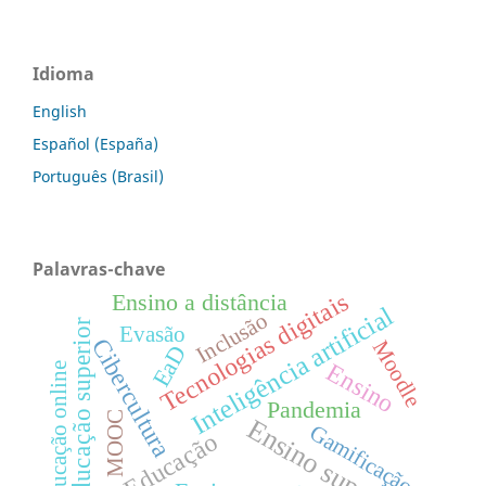
Idioma
English
Español (España)
Português (Brasil)
Palavras-chave
Tecnologias digitais
Ensino a distância
Inteligência artificial
Inclusão
Educação superior
Evasão
Cibercultura
Moodle
EaD
Ensino
Educação online
Pandemia
MOOC
Ensino superior
Gamificação
Educação