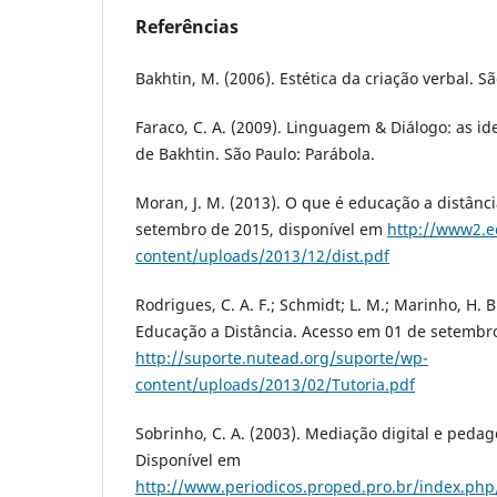
Referências
Bakhtin, M. (2006). Estética da criação verbal. S
Faraco, C. A. (2009). Linguagem & Diálogo: as idei
de Bakhtin. São Paulo: Parábola.
Moran, J. M. (2013). O que é educação a distânc
setembro de 2015, disponí­vel em
http://www2.e
content/uploads/2013/12/dist.pdf
Rodrigues, C. A. F.; Schmidt; L. M.; Marinho, H. B
Educação a Distância. Acesso em 01 de setembro
http://suporte.nutead.org/suporte/wp-
content/uploads/2013/02/Tutoria.pdf
Sobrinho, C. A. (2003). Mediação digital e pedagó
Disponí­vel em
http://www.periodicos.proped.pro.br/index.php/