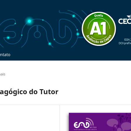
ntato
nais
dagógico do Tutor