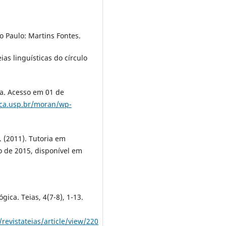
ão Paulo: Martins Fontes.
as linguí­sticas do cí­rculo
ia. Acesso em 01 de
ca.usp.br/moran/wp-
. (2011). Tutoria em
 de 2015, disponí­vel em
gica. Teias, 4(7-8), 1-13.
revistateias/article/view/220