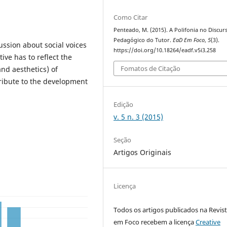
Como Citar
Penteado, M. (2015). A Polifonia no Discur
Pedagógico do Tutor.
EaD Em Foco
,
5
(3).
ssion about social voices
https://doi.org/10.18264/eadf.v5i3.258
ve has to reflect the
Fomatos de Citação
nd aesthetics) of
ribute to the development
Edição
v. 5 n. 3 (2015)
Seção
Artigos Originais
Licença
Todos os artigos publicados na Revis
em Foco recebem a licença
Creative