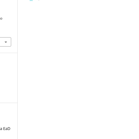
so
ta EaD