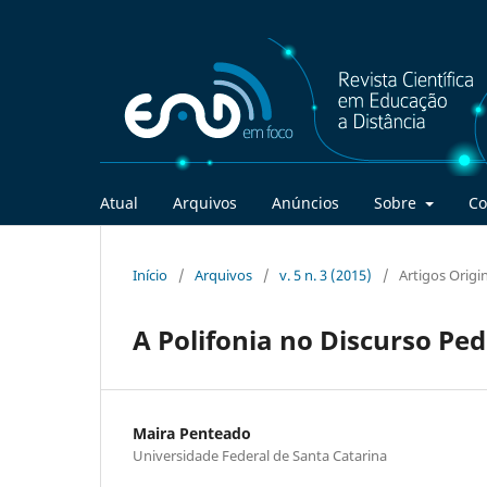
Atual
Arquivos
Anúncios
Sobre
Co
Início
/
Arquivos
/
v. 5 n. 3 (2015)
/
Artigos Origi
A Polifonia no Discurso Pe
Maira Penteado
Universidade Federal de Santa Catarina