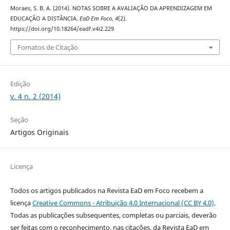
Moraes, S. B. A. (2014). NOTAS SOBRE A AVALIAÇÃO DA APRENDIZAGEM EM
EDUCAÇÃO A DISTÂNCIA.
EaD Em Foco
,
4
(2).
https://doi.org/10.18264/eadf.v4i2.229
Fomatos de Citação
Edição
v. 4 n. 2 (2014)
Seção
Artigos Originais
Licença
Todos os artigos publicados na Revista EaD em Foco recebem a
licença
Creative Commons - Atribuição 4.0 Internacional (CC BY 4.0)
.
Todas as publicações subsequentes, completas ou parciais, deverão
ser feitas com o reconhecimento, nas citações, da Revista EaD em