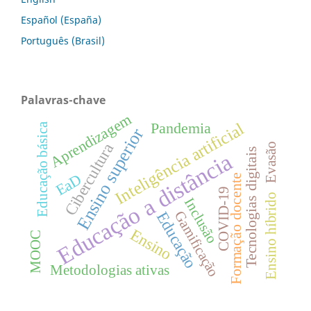
Español (España)
Português (Brasil)
Palavras-chave
Aprendizagem
Inteligência artificial
Pandemia
Educação básica
Ensino superior
Cibercultura
Evasão
Tecnologias digitais
Educação a distância
EaD
Formação docente
COVID-19
Ensino híbrido
Inclusão
Gamificação
Educação
Ensino
MOOC
Metodologias ativas