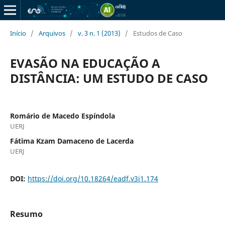
Início
/
Arquivos
/
v. 3 n. 1 (2013)
/
Estudos de Caso
EVASÃO NA EDUCAÇÃO A
DISTÂNCIA: UM ESTUDO DE CASO
Romário de Macedo Espí­ndola
UERJ
Fátima Kzam Damaceno de Lacerda
UERJ
DOI:
https://doi.org/10.18264/eadf.v3i1.174
Resumo