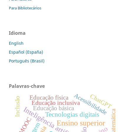
Para Bibliotecários
Idioma
English
Español (España)
Português (Brasil)
Palavras-chave
Acessibilidade
ChatGPT
Educação física
Inclusão
Educação inclusiva
Educação básica
Inteligência artificial
Matemática
Tecnologias digitais
MOOC
Ensino superior