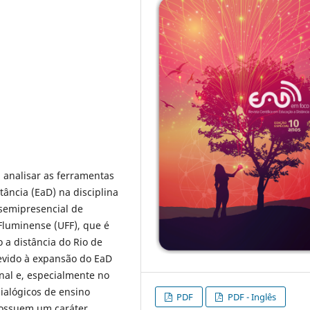
 analisar as ferramentas
tância (EaD) na disciplina
 semipresencial de
Fluminense (UFF), que é
 a distância do Rio de
devido à expansão do EaD
nal e, especialmente no
ialógicos de ensino
PDF
PDF - Inglês
possuem um caráter