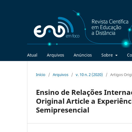
Atual
Arquivos
Anúncios
Sobre
Co
Início
/
Arquivos
/
v. 10 n. 2 (2020)
/
Artigos Orig
Ensino de Relações Interna
Original Article a Experiên
Semipresencial