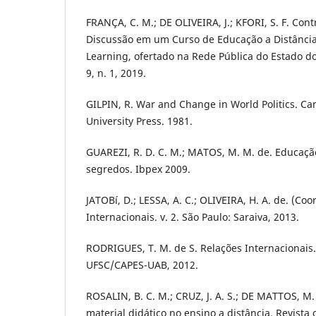
FRANÇA, C. M.; DE OLIVEIRA, J.; KFORI, S. F. Con
Discussão em um Curso de Educação a Distânci
Learning, ofertado na Rede Pública do Estado do
9, n. 1, 2019.
GILPIN, R. War and Change in World Politics. 
University Press. 1981.
GUAREZI, R. D. C. M.; MATOS, M. M. de. Educaçã
segredos. Ibpex 2009.
JATOBí, D.; LESSA, A. C.; OLIVEIRA, H. A. de. (Coo
Internacionais. v. 2. São Paulo: Saraiva, 2013.
RODRIGUES, T. M. de S. Relações Internacionais. 
UFSC/CAPES-UAB, 2012.
ROSALIN, B. C. M.; CRUZ, J. A. S.; DE MATTOS, M.
material didático no ensino a distância. Revista on