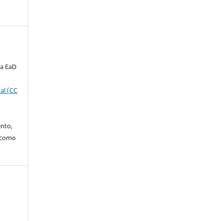
ta EaD
al (CC
ento,
o como