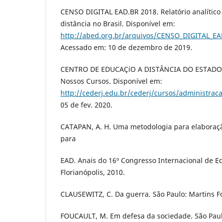
CENSO DIGITAL EAD.BR 2018. Relatório analí­tic
distância no Brasil. Disponí­vel em:
http://abed.org.br/arquivos/CENSO_DIGITAL_
Acessado em: 10 de dezembro de 2019.
CENTRO DE EDUCAÇíO A DISTÂNCIA DO ESTADO 
Nossos Cursos. Disponí­vel em:
http://cederj.edu.br/cederj/cursos/administrac
05 de fev. 2020.
CATAPAN, A. H. Uma metodologia para elaboraçã
para
EAD. Anais do 16º Congresso Internacional de Ed
Florianópolis, 2010.
CLAUSEWITZ, C. Da guerra. São Paulo: Martins F
FOUCAULT, M. Em defesa da sociedade. São Paulo