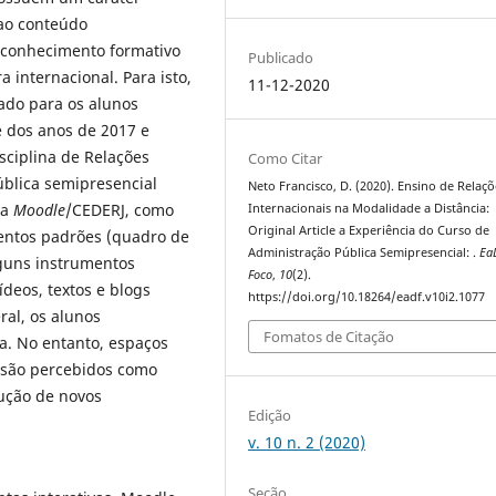
 ao conteúdo
 conhecimento formativo
Publicado
a internacional. Para isto,
11-12-2020
ado para os alunos
e dos anos de 2017 e
isciplina de Relações
Como Citar
ública semipresencial
Neto Francisco, D. (2020). Ensino de Relaçõ
ma
Moodle
/CEDERJ, como
Internacionais na Modalidade a Distância:
Original Article a Experiência do Curso de
mentos padrões (quadro de
Administração Pública Semipresencial: .
Ea
alguns instrumentos
Foco
,
10
(2).
ídeos, textos e blogs
https://doi.org/10.18264/eadf.v10i2.1077
al, os alunos
Fomatos de Citação
va. No entanto, espaços
o são percebidos como
rução de novos
Edição
v. 10 n. 2 (2020)
Seção