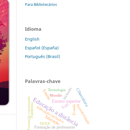
Para Bibliotecários
Idioma
English
Español (España)
Português (Brasil)
Palavras-chave
Inclusão
Cibercultura
Tecnologia
Ensino
Moodle
Educação a distância
Formação continuada
Ensino superior
Pandemia
EaD
Acessibilidade
Evasão
Educação inclusiva
Educação
MOOC
Formação de professores