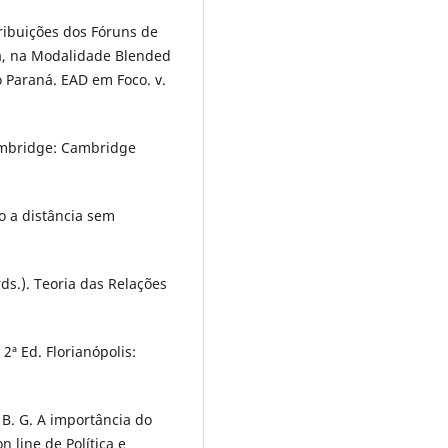
tribuições dos Fóruns de
a, na Modalidade Blended
 Paraná. EAD em Foco. v.
Cambridge: Cambridge
o a distância sem
rds.). Teoria das Relações
2ª Ed. Florianópolis:
 B. G. A importância do
 line de Polí­tica e