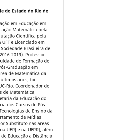
de do Estado do Rio de
uação em Educação em
cação Matemática pela
ação Cientí­fica pela
a UFF e Licenciado em
Sociedade Brasileira de
2016-2019). Professor
culdade de Formação de
 Pós-Graduação em
rea de Matemática da
últimos anos, foi
UC-Rio, Coordenador de
s de Matemática,
etaria da Educação do
ria dos Cursos de Pós-
Tecnologias de Ensino da
tamento de Mí­dias
sor Substituto nas áreas
na UERJ e na UFRRJ, além
s de Educação a Distância