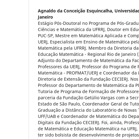
Agnaldo da Conceição Esquincalha,
Universida
Janeiro
Estágio Pós-Doutoral no Programa de Pós-Grad
Ciências e Matemática da UFRRJ, Doutor em Edu
PUC-SP, Mestre em Matemática Aplicada e Comput
UERJ, Especialista em Ensino de Matemática pel
Matemática pela UFRRJ. Membro da Diretoria da 
Educação Matemática - Regional Rio de Janeiro (
Adjunto do Departamento de Matemática da Fa
Professores da UERJ, Professor do Programa de
Matemática - PROFMAT/UERJ e Coordenador da í
Diretoria de Extensão da Fundação CECIERJ. Nos 
Professor do Departamento de Matemática da P
Tutoria de Programa de Formação de Professore
parceria da Fundação Getúlio Vargas com a Secr
Estado de São Paulo, Coordenador Geral de Tuto
Graduação a Distância do Laboratório de Novas 
UFF/UAB e Coordenador de Matemática do Depar
Digitais da Fundação CECIERJ. Foi, ainda, Profes
de Matemática e Educação Matemática na UFRJ, 
ter sido bolsista de desenvolvimento de projeto