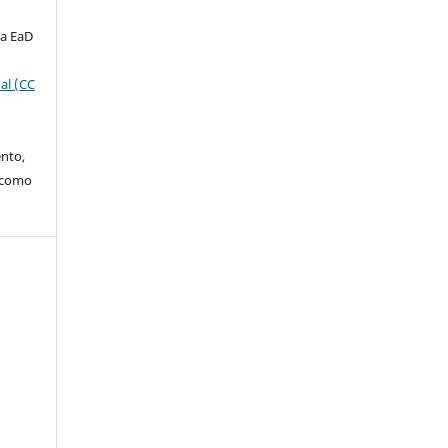
ta EaD
al (CC
ento,
o como