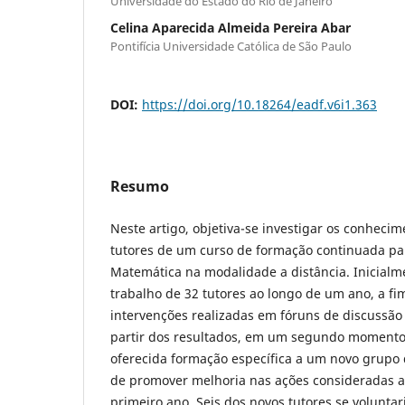
Universidade do Estado do Rio de Janeiro
Celina Aparecida Almeida Pereira Abar
Pontifí­cia Universidade Católica de São Paulo
DOI:
https://doi.org/10.18264/eadf.v6i1.363
Resumo
Neste artigo, objetiva-se investigar os conheci
tutores de um curso de formação continuada pa
Matemática na modalidade a distância. Inicial
trabalho de 32 tutores ao longo de um ano, a fim
intervenções realizadas em fóruns de discussão 
partir dos resultados, em um segundo momento 
oferecida formação específica a um novo grupo d
de promover melhoria nas ações consideradas 
primeiro ano. Seis dos novos tutores se volunta