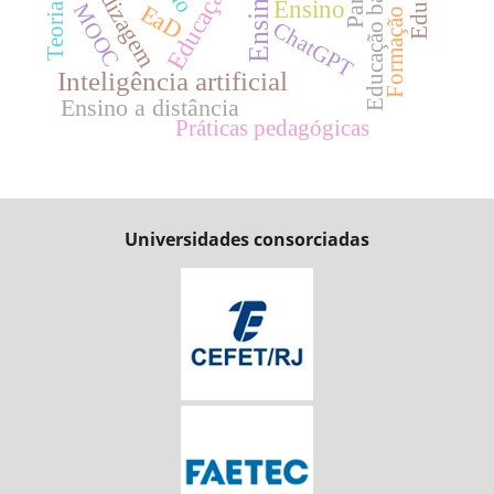
Aprendizagem
Educação básica
Educação
Ensino
MOOC
EaD
ChatGPT
Inteligência artificial
Ensino a distância
Práticas pedagógicas
Universidades consorciadas