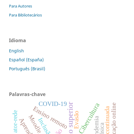
Para Autores
Para Bibliotecários
Idioma
English
Español (España)
Português (Brasil)
Palavras-chave
COVID-19
Cibercultura
Ensino superior
Educação online
Ensino remoto
Formação continuada
Teoria ator-rede
Evasão
Moodle
Pandemia
Inclusão