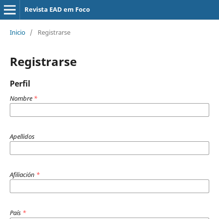
Revista EAD em Foco
Inicio
/
Registrarse
Registrarse
Perfil
Nombre
*
Apellidos
Afiliación
*
País
*