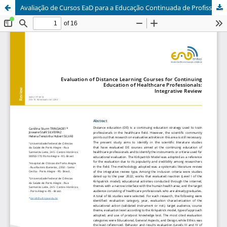
Avaliação de Cursos EaD para a Educação Continuada de Profissionais da Área da Saúde: Revisão Integrativa