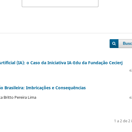
Busc
tificial (IA): o Caso da Iniciativa IA-Edu da Fundação Cecierj
e
ão Brasileira: Imbricações e Consequências
a Britto Pereira Lima
e
1 a 2 de 2 