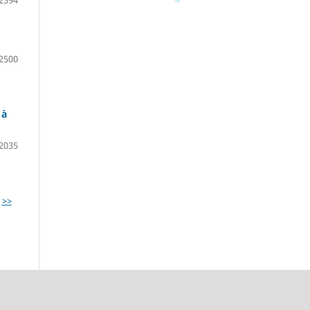
2500
 à
2035
>>