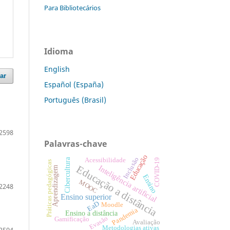
Para Bibliotecários
Idioma
English
ar
Español (España)
Português (Brasil)
2598
Palavras-chave
Educação
Inclusão
Cibercultura
Acessibilidade
COVID-19
Práticas pedagógicas
Educação a distância
Inteligência artificial
Aprendizagem
Ensino
MOOC
2248
Ensino superior
EaD
Moodle
Pandemia
Ensino a distância
Evasão
Gamificação
Avaliação
Metodologias ativas
2594