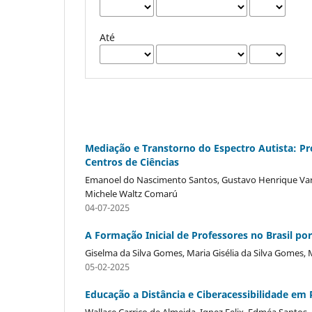
Até
Mediação e Transtorno do Espectro Autista: P
Centros de Ciências
Emanoel do Nascimento Santos, Gustavo Henrique Varel
Michele Waltz Comarú
04-07-2025
A Formação Inicial de Professores no Brasil po
Giselma da Silva Gomes, Maria Gisélia da Silva Gomes, M
05-02-2025
Educação a Distância e Ciberacessibilidade em Pe
Wallace Carriço de Almeida, Ignez Felix, Edméa Santos