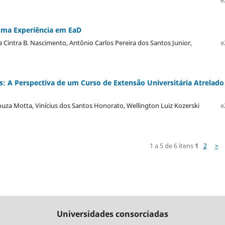
Uma Experiência em EaD
da Cintra B. Nascimento, Antônio Carlos Pereira dos Santos Junior,
e
s: A Perspectiva de um Curso de Extensão Universitária Atrelado
ouza Motta, Vinícius dos Santos Honorato, Wellington Luiz Kozerski
e
1 a 5 de 6 itens
1
2
>
Universidades consorciadas