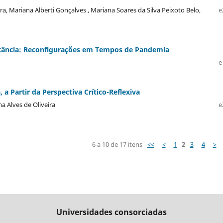
, Mariana Alberti Gonçalves , Mariana Soares da Silva Peixoto Belo,
e
tância: Reconfigurações em Tempos de Pandemia
e
a Partir da Perspectiva Crítico-Reflexiva
a Alves de Oliveira
e
6 a 10 de 17 itens
<<
<
1
2
3
4
>
Universidades consorciadas