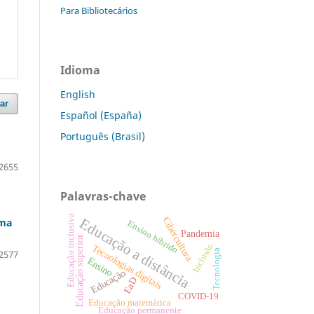
Para Bibliotecários
Idioma
English
ar
Español (España)
Português (Brasil)
2655
Palavras-chave
Educação inclusiva
Cibercultura
Educação a distância
uma
Ensino híbrido
Pandemia
Educação superior
Inclusão
Tecnologias digitais
Tecnologia
2577
Ensino
Educação
EaD
COVID-19
Educação matemática
Educação permanente