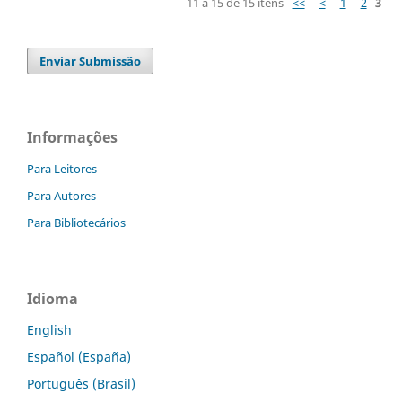
11 a 15 de 15 itens
<<
<
1
2
3
Enviar Submissão
Informações
Para Leitores
Para Autores
Para Bibliotecários
Idioma
English
Español (España)
Português (Brasil)