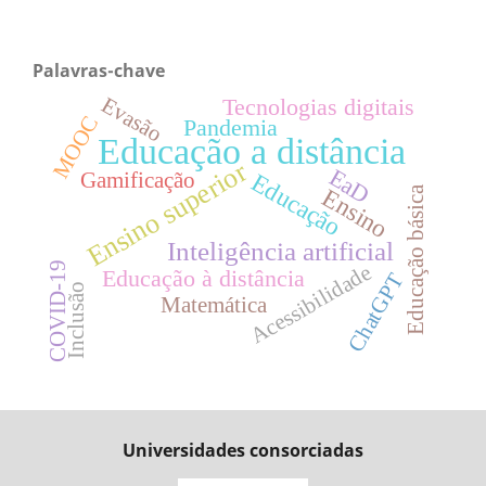
Palavras-chave
Evasão
Tecnologias digitais
MOOC
Pandemia
Educação a distância
Ensino superior
EaD
Gamificação
Educação
Ensino
Educação básica
Inteligência artificial
COVID-19
Acessibilidade
Educação à distância
ChatGPT
Inclusão
Matemática
Universidades consorciadas