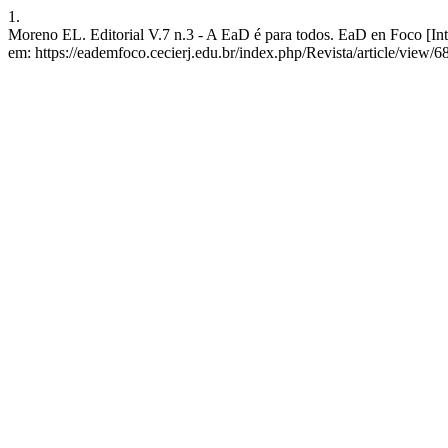
1.
Moreno EL. Editorial V.7 n.3 - A EaD é para todos. EaD en Foco [Int
em: https://eademfoco.cecierj.edu.br/index.php/Revista/article/view/6