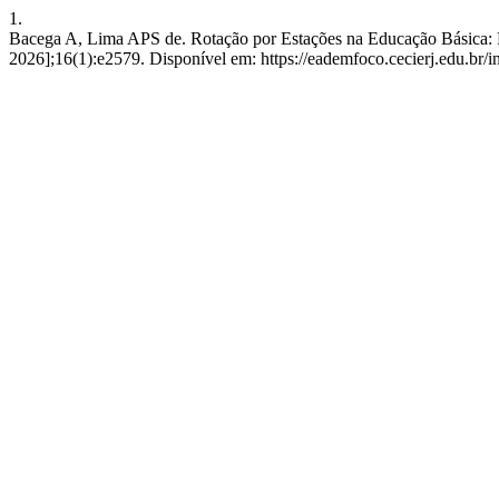
1.
Bacega A, Lima APS de. Rotação por Estações na Educação Básica: Re
2026];16(1):e2579. Disponível em: https://eademfoco.cecierj.edu.br/i