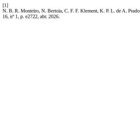
[1]
N. B. R. Monteiro, N. Bertoia, C. F. F. Klement, K. P. L. de A. Prad
16, nº 1, p. e2722, abr. 2026.