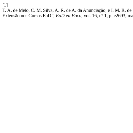
[1]
T. A. de Melo, C. M. Silva, A. R. de A. da Anunciação, e I. M. R. de S
Extensão nos Cursos EaD”,
EaD en Foco
, vol. 16, nº 1, p. e2693, m