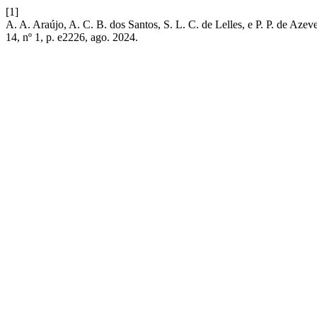
[1]
A. A. Araújo, A. C. B. dos Santos, S. L. C. de Lelles, e P. P. de A
14, nº 1, p. e2226, ago. 2024.