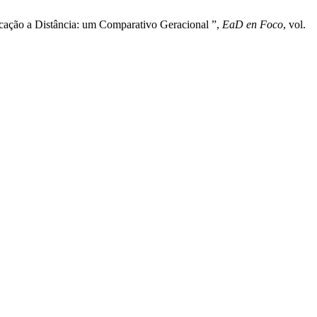
ducação a Distância: um Comparativo Geracional ”,
EaD en Foco
, vol.