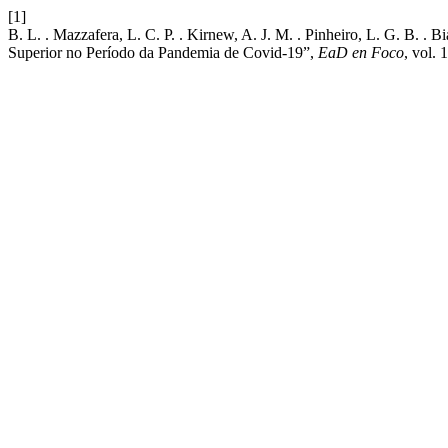
[1]
B. L. . Mazzafera, L. C. P. . Kirnew, A. J. M. . Pinheiro, L. G. B. . 
Superior no Período da Pandemia de Covid-19”,
EaD en Foco
, vol. 