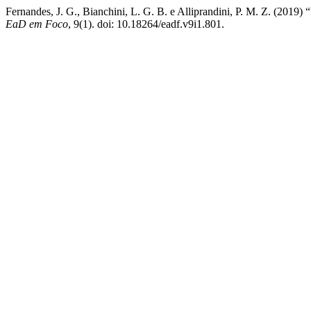
Fernandes, J. G., Bianchini, L. G. B. e Alliprandini, P. M. Z. (2019
EaD em Foco
, 9(1). doi: 10.18264/eadf.v9i1.801.