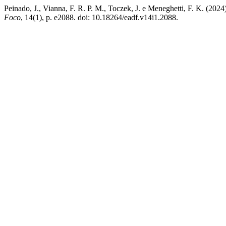
Peinado, J., Vianna, F. R. P. M., Toczek, J. e Meneghetti, F. K. (202
Foco
, 14(1), p. e2088. doi: 10.18264/eadf.v14i1.2088.