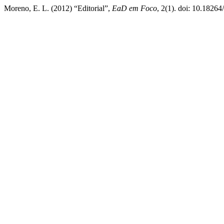
Moreno, E. L. (2012) “Editorial”,
EaD em Foco
, 2(1). doi: 10.18264