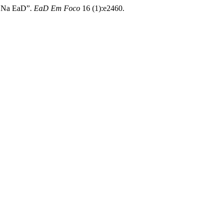
al Na EaD”.
EaD Em Foco
16 (1):e2460.