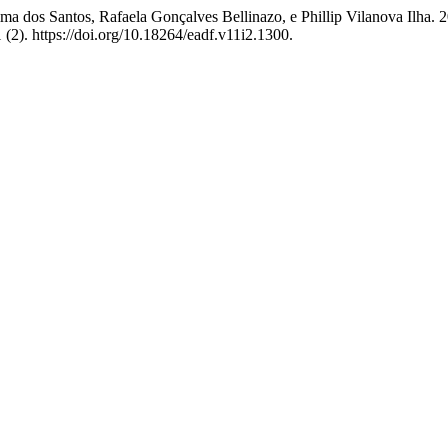
Lima dos Santos, Rafaela Gonçalves Bellinazo, e Phillip Vilanova Ilh
 (2). https://doi.org/10.18264/eadf.v11i2.1300.