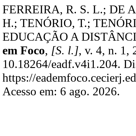
FERREIRA, R. S. L.; DE 
H.; TENÓRIO, T.; TENÓ
EDUCAÇÃO A DISTÂNCI
em Foco
,
[S. l.]
, v. 4, n. 1
10.18264/eadf.v4i1.204. Di
https://eademfoco.cecierj.e
Acesso em: 6 ago. 2026.