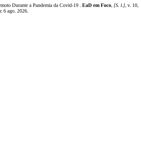
emoto Durante a Pandemia da Covid-19 .
EaD em Foco
,
[S. l.]
, v. 10,
: 6 ago. 2026.