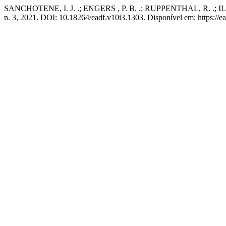
SANCHOTENE, I. J. .; ENGERS , P. B. .; RUPPENTHAL, R. .; ILHA,
n. 3, 2021. DOI: 10.18264/eadf.v10i3.1303. Disponível em: https://e