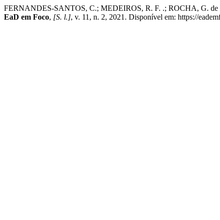
FERNANDES-SANTOS, C.; MEDEIROS, R. F. .; ROCHA, G. de S. Tra
EaD em Foco
,
[S. l.]
, v. 11, n. 2, 2021. Disponível em: https://eade