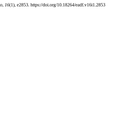
o
,
16
(1), e2853. https://doi.org/10.18264/eadf.v16i1.2853