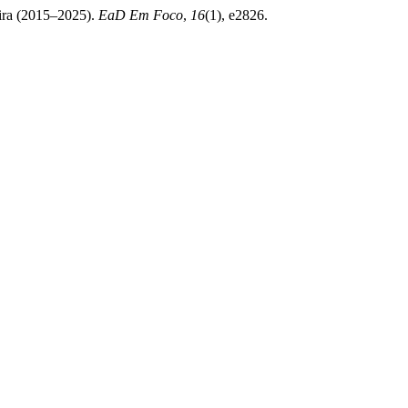
eira (2015–2025).
EaD Em Foco
,
16
(1), e2826.