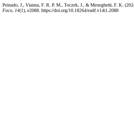
Peinado, J., Vianna, F. R. P. M., Toczek, J., & Meneghetti, F. K. (20
Foco
,
14
(1), e2088. https://doi.org/10.18264/eadf.v14i1.2088