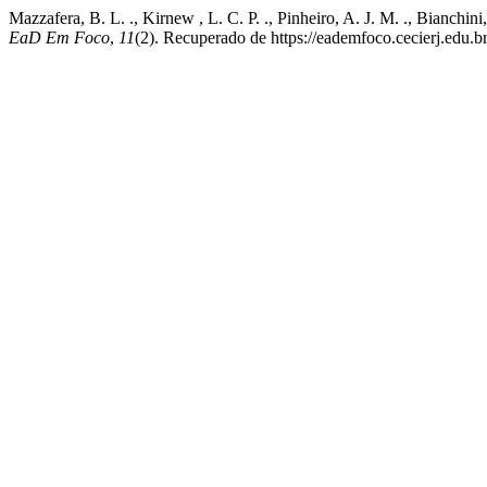
Mazzafera, B. L. ., Kirnew , L. C. P. ., Pinheiro, A. J. M. ., Bianchi
EaD Em Foco
,
11
(2). Recuperado de https://eademfoco.cecierj.edu.b