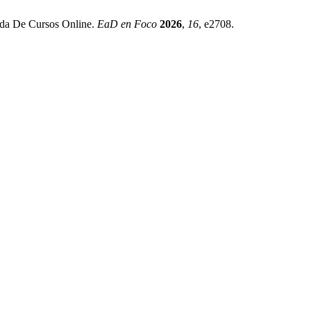
ada De Cursos Online.
EaD en Foco
2026
,
16
, e2708.