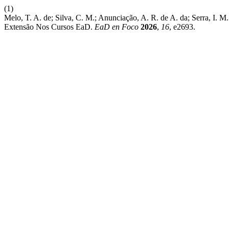
(1)
Melo, T. A. de; Silva, C. M.; Anunciação, A. R. de A. da; Serra, I. M
Extensão Nos Cursos EaD.
EaD en Foco
2026
,
16
, e2693.