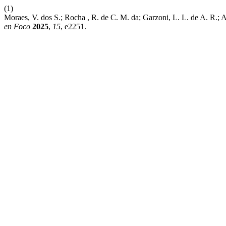
(1)
Moraes, V. dos S.; Rocha , R. de C. M. da; Garzoni, L. L. de A. R.;
en Foco
2025
,
15
, e2251.