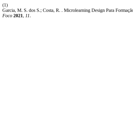
(1)
Garcia, M. S. dos S.; Costa, R. . Microlearning Design Para Forma
Foco
2021
,
11
.