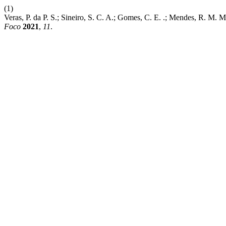
(1)
Veras, P. da P. S.; Sineiro, S. C. A.; Gomes, C. E. .; Mendes, R. M
Foco
2021
,
11
.