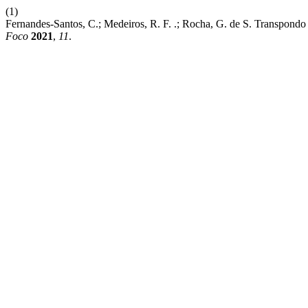
(1)
Fernandes-Santos, C.; Medeiros, R. F. .; Rocha, G. de S. Transp
Foco
2021
,
11
.