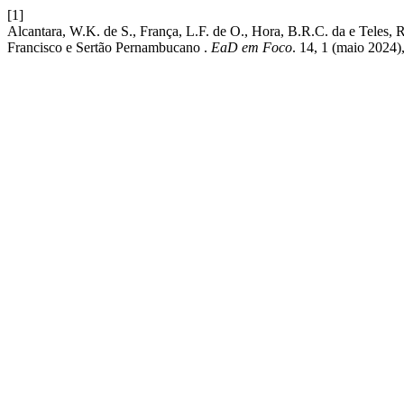
[1]
Alcantara, W.K. de S., França, L.F. de O., Hora, B.R.C. da e Teles
Francisco e Sertão Pernambucano .
EaD em Foco
. 14, 1 (maio 2024)