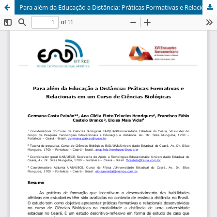
Para além da Educação a Distância: Práticas Formativas e Relacionais em um Curso de Ciências Biológicas